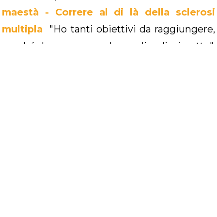
maestà - Correre al di là della sclerosi
multipla
"Ho tanti obiettivi da raggiungere,
perché ho una grande voglia di riscatto",
aggiunge. Sono molti i traguardi podistici
che Maria Luisa ha tagliato, molte le gare cui
sceglie di partecipare. Ogni volta è una
conquista, ogni volta è un atto di volontà che
porta Maria Luisa ad affermare di essere viva,
ad andare contro quella vocina di fondo che
ogni volta vorrebbe dirle “Non ce la farai”. Nel
2016, l'instancabile Maria Luisa ha dato vita
all'associazione
Se Vuoi Puoi
con l’intento di
dimostrare come l’attività motoria, adeguata